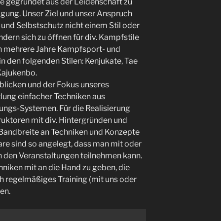
e gegründet aus der Leidenschaft zu
gung. Unser Ziel und unser Anspruch
 und Selbstschutz nicht einem Stil oder
dern sich zu öffnen für div. Kampfstile
en mehrere Jahre Kampfsport- und
n den folgenden Stilen: Kenjukate, Tae
Kajukenbo.
 blicken und der Fokus unseres
tlung einfacher Techniken aus
ungs-Systemen. Für die Realisierung
truktoren mit div. Hintergründen und
 Bandbreite an Techniken und Konzepte
re sind so angelegt, dass man mit oder
 den Veranstaltungen teilnehmen kann.
chniken mit an die Hand zu geben, die
ch regelmäßiges Training (mit uns oder
nen.