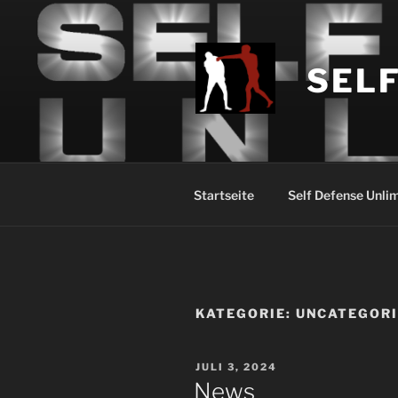
Zum
Inhalt
springen
SELF
Startseite
Self Defense Unli
KATEGORIE:
UNCATEGOR
VERÖFFENTLICHT
JULI 3, 2024
AM
News