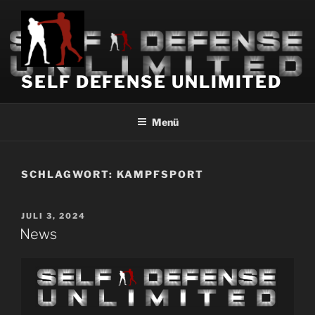
Zum
Inhalt
springen
SELF DEFENSE UNLIMITED
Menü
SCHLAGWORT:
KAMPFSPORT
VERÖFFENTLICHT
JULI 3, 2024
AM
News